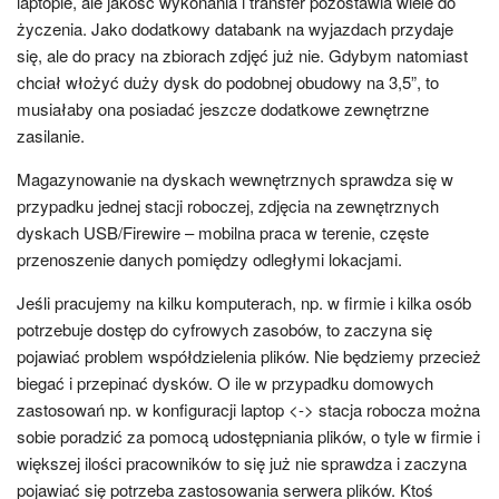
laptopie, ale jakość wykonania i transfer pozostawia wiele do
życzenia. Jako dodatkowy databank na wyjazdach przydaje
się, ale do pracy na zbiorach zdjęć już nie. Gdybym natomiast
chciał włożyć duży dysk do podobnej obudowy na 3,5”, to
musiałaby ona posiadać jeszcze dodatkowe zewnętrzne
zasilanie.
Magazynowanie na dyskach wewnętrznych sprawdza się w
przypadku jednej stacji roboczej, zdjęcia na zewnętrznych
dyskach USB/Firewire – mobilna praca w terenie, częste
przenoszenie danych pomiędzy odległymi lokacjami.
Jeśli pracujemy na kilku komputerach, np. w firmie i kilka osób
potrzebuje dostęp do cyfrowych zasobów, to zaczyna się
pojawiać problem współdzielenia plików. Nie będziemy przecież
biegać i przepinać dysków. O ile w przypadku domowych
zastosowań np. w konfiguracji laptop <-> stacja robocza można
sobie poradzić za pomocą udostępniania plików, o tyle w firmie i
większej ilości pracowników to się już nie sprawdza i zaczyna
pojawiać się potrzeba zastosowania serwera plików. Ktoś