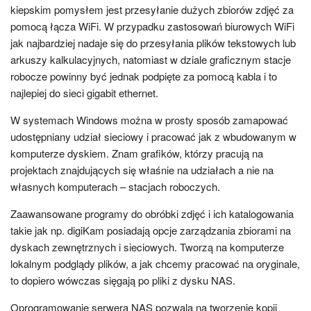
kiepskim pomysłem jest przesyłanie dużych zbiorów zdjęć za
pomocą łącza WiFi. W przypadku zastosowań biurowych WiFi
jak najbardziej nadaje się do przesyłania plików tekstowych lub
arkuszy kalkulacyjnych, natomiast w dziale graficznym stacje
robocze powinny być jednak podpięte za pomocą kabla i to
najlepiej do sieci gigabit ethernet.
W systemach Windows można w prosty sposób zamapować
udostępniany udział sieciowy i pracować jak z wbudowanym w
komputerze dyskiem. Znam grafików, którzy pracują na
projektach znajdujących się właśnie na udziałach a nie na
własnych komputerach – stacjach roboczych.
Zaawansowane programy do obróbki zdjęć i ich katalogowania
takie jak np. digiKam posiadają opcje zarządzania zbiorami na
dyskach zewnętrznych i sieciowych. Tworzą na komputerze
lokalnym podglądy plików, a jak chcemy pracować na oryginale,
to dopiero wówczas sięgają po pliki z dysku NAS.
Oprogramowanie serwera NAS pozwala na tworzenie kopii