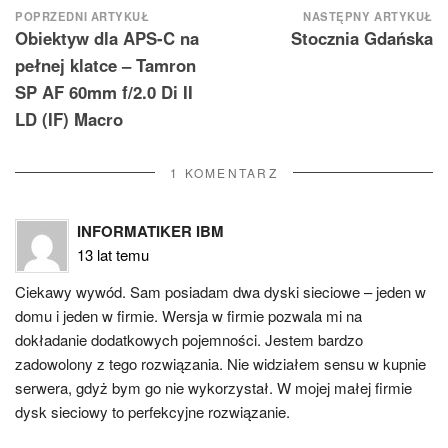
Nawigacja
POPRZEDNI ARTYKUŁ
NASTĘPNY ARTYKUŁ
Obiektyw dla APS-C na
Stocznia Gdańska
wpisu
pełnej klatce – Tamron
SP AF 60mm f/2.0 Di II
LD (IF) Macro
1 KOMENTARZ
INFORMATIKER IBM
13 lat temu
Ciekawy wywód. Sam posiadam dwa dyski sieciowe – jeden w
domu i jeden w firmie. Wersja w firmie pozwala mi na
dokładanie dodatkowych pojemności. Jestem bardzo
zadowolony z tego rozwiązania. Nie widziałem sensu w kupnie
serwera, gdyż bym go nie wykorzystał. W mojej małej firmie
dysk sieciowy to perfekcyjne rozwiązanie.