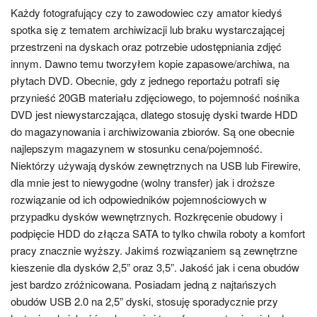
Każdy fotografujący czy to zawodowiec czy amator kiedyś
spotka się z tematem archiwizacji lub braku wystarczającej
przestrzeni na dyskach oraz potrzebie udostępniania zdjęć
innym. Dawno temu tworzyłem kopie zapasowe/archiwa, na
płytach DVD. Obecnie, gdy z jednego reportażu potrafi się
przynieść 20GB materiału zdjęciowego, to pojemność nośnika
DVD jest niewystarczająca, dlatego stosuję dyski twarde HDD
do magazynowania i archiwizowania zbiorów. Są one obecnie
najlepszym magazynem w stosunku cena/pojemność.
Niektórzy używają dysków zewnętrznych na USB lub Firewire,
dla mnie jest to niewygodne (wolny transfer) jak i droższe
rozwiązanie od ich odpowiedników pojemnościowych w
przypadku dysków wewnętrznych. Rozkręcenie obudowy i
podpięcie HDD do złącza SATA to tylko chwila roboty a komfort
pracy znacznie wyższy. Jakimś rozwiązaniem są zewnętrzne
kieszenie dla dysków 2,5” oraz 3,5”. Jakość jak i cena obudów
jest bardzo zróżnicowana. Posiadam jedną z najtańszych
obudów USB 2.0 na 2,5” dyski, stosuję sporadycznie przy