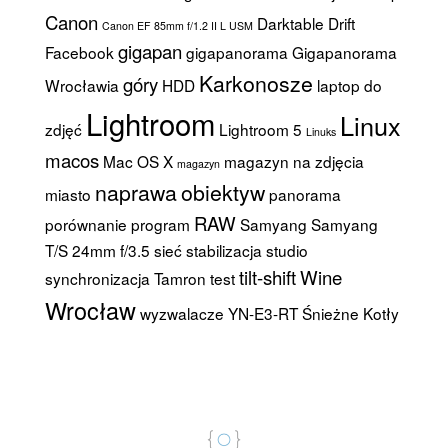
Canon
Darktable
Drift
Canon EF 85mm f/1.2 II L USM
gigapan
Facebook
gigapanorama
Gigapanorama
Karkonosze
góry
Wrocławia
HDD
laptop do
Lightroom
Linux
zdjęć
Lightroom 5
Linuks
macos
Mac OS X
magazyn na zdjęcia
magazyn
naprawa
obiektyw
miasto
panorama
RAW
porównanie
program
Samyang
Samyang
T/S 24mm f/3.5
sieć
stabilizacja
studio
tilt-shift
Wine
synchronizacja
Tamron
test
Wrocław
wyzwalacze
YN-E3-RT
Śnieżne Kotły