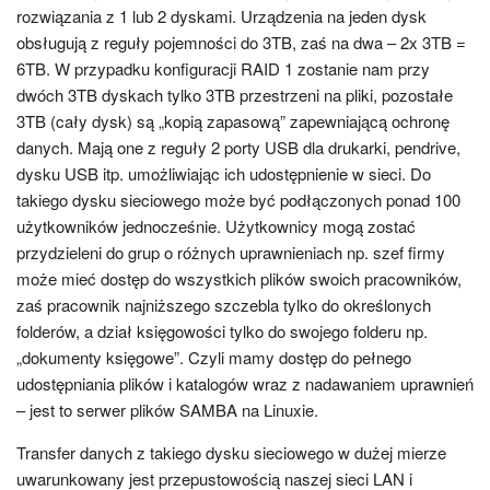
rozwiązania z 1 lub 2 dyskami. Urządzenia na jeden dysk
obsługują z reguły pojemności do 3TB, zaś na dwa – 2x 3TB =
6TB. W przypadku konfiguracji RAID 1 zostanie nam przy
dwóch 3TB dyskach tylko 3TB przestrzeni na pliki, pozostałe
3TB (cały dysk) są „kopią zapasową” zapewniającą ochronę
danych. Mają one z reguły 2 porty USB dla drukarki, pendrive,
dysku USB itp. umożliwiając ich udostępnienie w sieci. Do
takiego dysku sieciowego może być podłączonych ponad 100
użytkowników jednocześnie. Użytkownicy mogą zostać
przydzieleni do grup o różnych uprawnieniach np. szef firmy
może mieć dostęp do wszystkich plików swoich pracowników,
zaś pracownik najniższego szczebla tylko do określonych
folderów, a dział księgowości tylko do swojego folderu np.
„dokumenty księgowe”. Czyli mamy dostęp do pełnego
udostępniania plików i katalogów wraz z nadawaniem uprawnień
– jest to serwer plików SAMBA na Linuxie.
Transfer danych z takiego dysku sieciowego w dużej mierze
uwarunkowany jest przepustowością naszej sieci LAN i