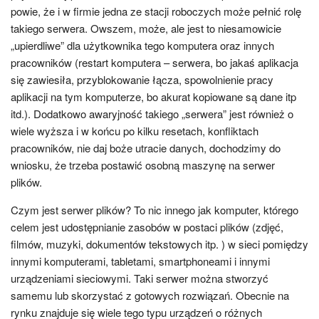
powie, że i w firmie jedna ze stacji roboczych może pełnić rolę
takiego serwera. Owszem, może, ale jest to niesamowicie
„upierdliwe” dla użytkownika tego komputera oraz innych
pracowników (restart komputera – serwera, bo jakaś aplikacja
się zawiesiła, przyblokowanie łącza, spowolnienie pracy
aplikacji na tym komputerze, bo akurat kopiowane są dane itp
itd.). Dodatkowo awaryjność takiego „serwera” jest również o
wiele wyższa i w końcu po kilku resetach, konfliktach
pracowników, nie daj boże utracie danych, dochodzimy do
wniosku, że trzeba postawić osobną maszynę na serwer
plików.
Czym jest serwer plików? To nic innego jak komputer, którego
celem jest udostępnianie zasobów w postaci plików (zdjęć,
filmów, muzyki, dokumentów tekstowych itp. ) w sieci pomiędzy
innymi komputerami, tabletami, smartphoneami i innymi
urządzeniami sieciowymi. Taki serwer można stworzyć
samemu lub skorzystać z gotowych rozwiązań. Obecnie na
rynku znajduje się wiele tego typu urządzeń o różnych