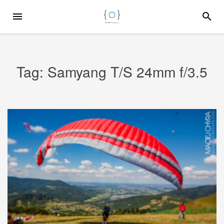
Przejdź
MENU
SZUKA
do
treści
Tag:
Samyang T/S 24mm f/3.5