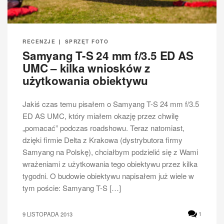
RECENZJE
|
SPRZĘT FOTO
Samyang T-S 24 mm f/3.5 ED AS
UMC – kilka wniosków z
użytkowania obiektywu
Jakiś czas temu pisałem o Samyang T-S 24 mm f/3.5
ED AS UMC, który miałem okazję przez chwilę
„pomacać” podczas roadshowu. Teraz natomiast,
dzięki firmie Delta z Krakowa (dystrybutora firmy
Samyang na Polskę), chciałbym podzielić się z Wami
wrażeniami z użytkowania tego obiektywu przez kilka
tygodni. O budowie obiektywu napisałem już wiele w
tym poście: Samyang T-S […]
9 LISTOPADA 2013
1