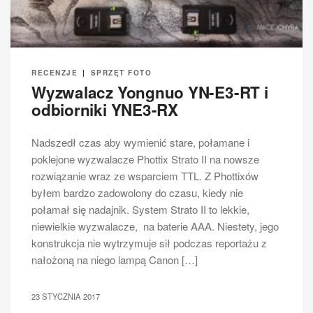
RECENZJE
|
SPRZĘT FOTO
Wyzwalacz Yongnuo YN-E3-RT i
odbiorniki YNE3-RX
Nadszedł czas aby wymienić stare, połamane i
poklejone wyzwalacze Phottix Strato II na nowsze
rozwiązanie wraz ze wsparciem TTL. Z Phottixów
byłem bardzo zadowolony do czasu, kiedy nie
połamał się nadajnik. System Strato II to lekkie,
niewielkie wyzwalacze, na baterie AAA. Niestety, jego
konstrukcja nie wytrzymuje sił podczas reportażu z
nałożoną na niego lampą Canon […]
23 STYCZNIA 2017