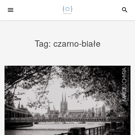
Przejdź
MENU
SZUKA
do
treści
Tag:
czarno-białe